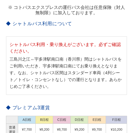
※ コトバスエクスプレスの運行バス会社は任意保険（対人
無制限）に加入しております。
◆ シャトルバス利用について
シャトルバス利用・乗り換えがございます。必ずご確認
ください。
三島川之江⇔宇多津駅南口南（香川県）間はシャトルバスを
ご利用いただき、宇多津駅南口南にてお乗り換えとなりま
す。なお、シャトルバス区間はスタンダード車両（4列シー
ト／トイレ・コンセントなし）での運行となります。あらか
じめご了承ください。
◆ プレミアム3運賃
A日程
B日程
C日程
D日程
E日程
F日程
普通
¥7,700
¥8,200
¥8,700
¥9,200
¥9,700
¥10,200
運賃