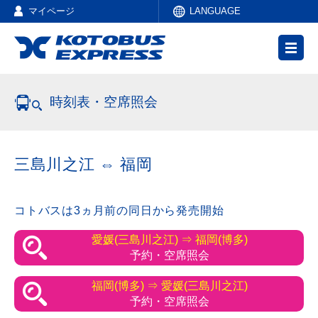
マイページ
LANGUAGE
時刻表・空席照会
三島川之江 ⇔ 福岡
コトバスは3ヵ月前の同日から発売開始
愛媛(三島川之江) ⇒ 福岡(博多)
予約・空席照会
福岡(博多) ⇒ 愛媛(三島川之江)
予約・空席照会