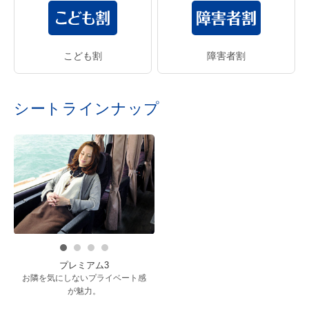
こども割
障害者割
シートラインナップ
プレミアム3
お隣を気にしないプライベート感
が魅力。