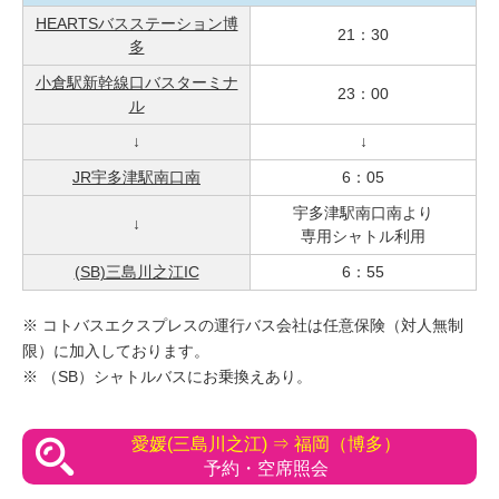
HEARTSバスステーション博
21：30
多
小倉駅新幹線口バスターミナ
23：00
ル
↓
↓
JR宇多津駅南口南
6：05
宇多津駅南口南より
↓
専用シャトル利用
(SB)三島川之江IC
6：55
※ コトバスエクスプレスの運行バス会社は任意保険（対人無制
限）に加入しております。
※ （SB）シャトルバスにお乗換えあり。
愛媛(三島川之江) ⇒ 福岡（博多）
予約・空席照会