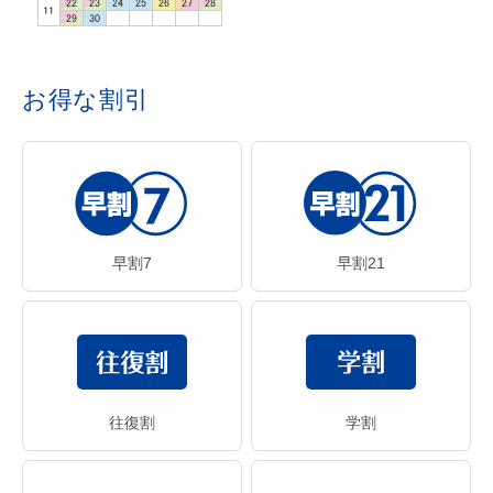
お得な割引
早割7
早割21
往復割
学割