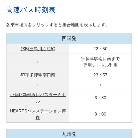
高速バス時刻表
各乗車場所をクリックすると集合地図を表示します。
四国発
(SB)三島川之江IC
22：50
宇多津駅南口南まで
↓
専用シャトル利用
JR宇多津駅南口南
23：57
↓
↓
小倉駅新幹線口バスターミナ
6：30
ル
HEARTSバスステーション博
8：00
多
九州発