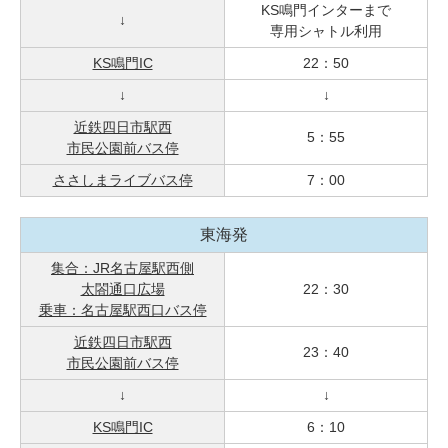
KS鳴門インターまで
↓
専用シャトル利用
KS鳴門IC
22：50
↓
↓
近鉄四日市駅西
5：55
市民公園前バス停
ささしまライブバス停
7：00
東海発
集合：JR名古屋駅西側
太閤通口広場
22：30
乗車：名古屋駅西口バス停
近鉄四日市駅西
23：40
市民公園前バス停
↓
↓
KS鳴門IC
6：10