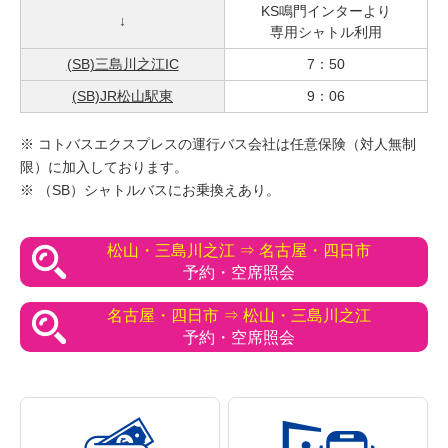
KS鳴門インターより
↓
専用シャトル利用
(SB)三島川之江IC
7：50
(SB)JR松山駅東
9：06
※ コトバスエクスプレスの運行バス会社は任意保険（対人無制
限）に加入しております。
※ （SB）シャトルバスにお乗換えあり。
松山・三島川之江 ⇒ 名古屋・四日市
予約・空席照会
名古屋・四日市 ⇒ 松山・三島川之江
予約・空席照会