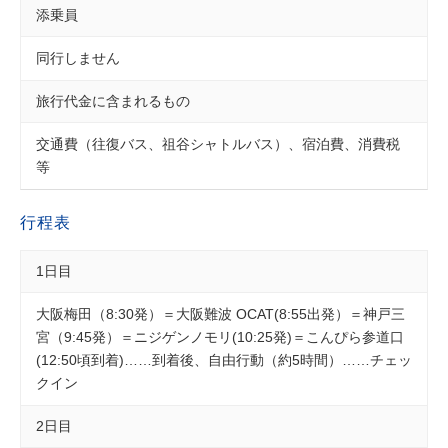
添乗員
同行しません
旅行代金に含まれるもの
交通費（往復バス、祖谷シャトルバス）、宿泊費、消費税
等
行程表
1日目
大阪梅田（8:30発）＝大阪難波 OCAT(8:55出発）＝神戸三
宮（9:45発）＝ニジゲンノモリ(10:25発)＝こんぴら参道口
(12:50頃到着)……到着後、自由行動（約5時間）……チェッ
クイン
2日目