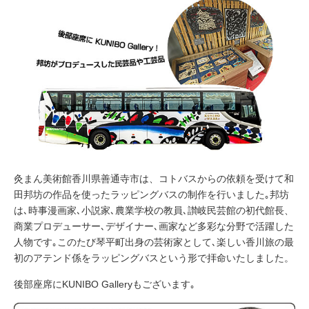
灸まん美術館香川県善通寺市は、コトバスからの依頼を受けて和
田邦坊の作品を使ったラッピングバスの制作を行いました｡邦坊
は､時事漫画家､小説家､農業学校の教員､讃岐民芸館の初代館長、
商業プロデューサー､デザイナー､画家など多彩な分野で活躍した
人物です｡このたび琴平町出身の芸術家として､楽しい香川旅の最
初のアテンド係をラッピングバスという形で拝命いたしました。
後部座席にKUNIBO Galleryもございます｡