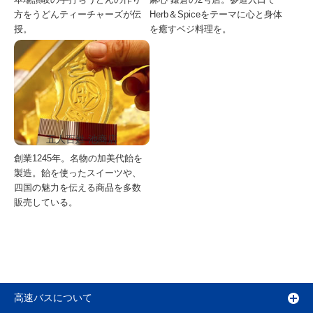
方をうどんティーチャーズが伝
Herb＆Spiceをテーマに心と身体
授。
を癒すベジ料理を。
五人百姓 池商店
創業1245年。名物の加美代飴を
製造。飴を使ったスイーツや、
四国の魅力を伝える商品を多数
販売している。
高速バスについて