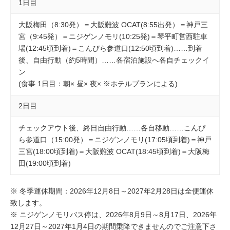
1日目
大阪梅田（8:30発）＝大阪難波 OCAT(8:55出発）＝神戸三
宮（9:45発）＝ニジゲンノモリ(10:25発)＝琴平町営西駐車
場(12:45頃到着)＝こんぴら参道口(12:50頃到着)……到着
後、自由行動（約5時間）……各宿泊施設へ各自チェックイ
ン
(食事 1日目：朝× 昼× 夜× ※ホテルプランによる)
2日目
チェックアウト後、終日自由行動……各自移動……こんぴ
ら参道口（15:00発）＝ニジゲンノモリ(17:05頃到着)＝神戸
三宮(18:00頃到着)＝大阪難波 OCAT(18:45頃到着)＝大阪梅
田(19:00頃到着)
※ 冬季運休期間：2026年12月8日～2027年2月28日は全便運休
致します。
※ ニジゲンノモリバス停は、2026年8月9日～8月17日、2026年
12月27日～2027年1月4日の期間乗降できませんのでご注意下さ