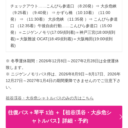
チェックアウト……こんぴら参道口 （8:20発）⇒ 大歩危峡
（9:25着）（9:40発） ⇒ かずら橋 （10:10着）（11:00
発） ⇒ （11:30着） 大歩危峡 （11:35発 ）⇒ こんぴら参道
口 （12:35着）午後自由行動……こんぴら参道口（15:00
発）＝ニジゲンノモリ(17:05頃到着)＝神戸三宮(18:00頃到
着)＝大阪難波 OCAT(18:45頃到着)＝大阪梅田(19:00頃到
着)
※ 冬季運休期間：2026年12月8日～2027年2月28日は全便運休
致します。
※ ニジゲンノモリバス停は、2026年8月9日～8月17日、2026年
12月27日～2027年1月4日の期間乗降できませんのでご注意下さ
い。
祖谷渓谷・大歩危シャトルバスのみの方はこちら
往復バス＋琴平 1泊 ＋【祖谷渓谷・大歩危シ
ャトルバス】詳細・予約