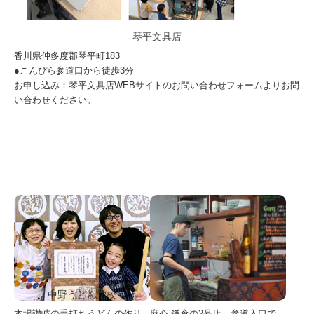
琴平文具店
香川県仲多度郡琴平町183
●こんぴら参道口から徒歩3分
お申し込み：琴平文具店WEBサイトのお問い合わせフォームよりお問
い合わせください。
中野うどん学校
麻心（まごころ）
本場讃岐の手打ちうどんの作り
麻心 鎌倉の2号店。参道入口で