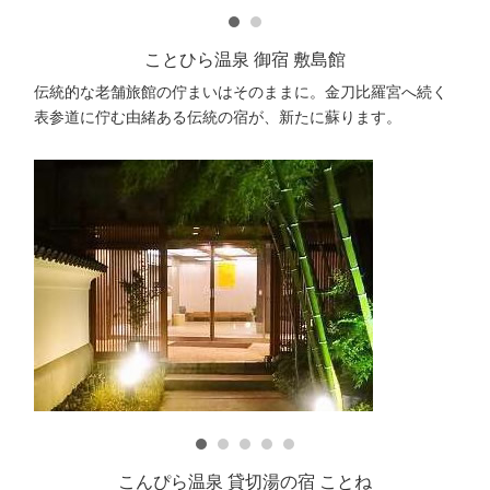
ことひら温泉 御宿 敷島館
伝統的な老舗旅館の佇まいはそのままに。金刀比羅宮へ続く
表参道に佇む由緒ある伝統の宿が、新たに蘇ります。
こんぴら温泉 貸切湯の宿 ことね